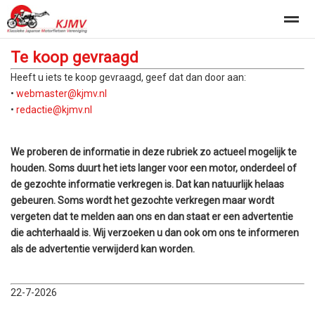
Te koop gevraagd
Kalender
Heeft u iets te koop gevraagd, geef dat dan door aan:
•
webmaster@kjmv.nl
•
redactie@kjmv.nl
Home
Nieuws
Foto's
Pagina's
Con
We proberen de informatie in deze rubriek zo actueel mogelijk te
houden. Soms duurt het iets langer voor een motor, onderdeel of
de gezochte informatie verkregen is. Dat kan natuurlijk helaas
gebeuren. Soms wordt het gezochte verkregen maar wordt
vergeten dat te melden aan ons en dan staat er een advertentie
die achterhaald is. Wij verzoeken u dan ook om ons te informeren
als de advertentie verwijderd kan worden.
22-7-2026