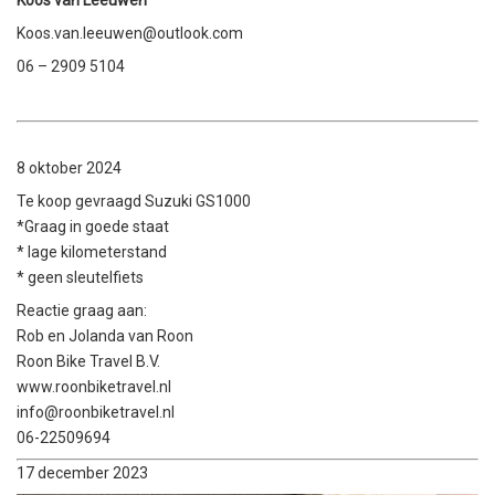
Koos van Leeuwen
Koos.van.leeuwen@outlook.com
06 – 2909 5104
8 oktober 2024
Te koop gevraagd Suzuki GS1000
*Graag in goede staat
* lage kilometerstand
* ⁠geen sleutelfiets
Reactie graag aan:
Rob en Jolanda van Roon
Roon Bike Travel B.V.
www.roonbiketravel.nl
info@roonbiketravel.nl
06-22509694
17 december 2023