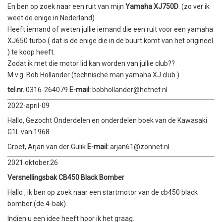
En ben op zoek naar een ruit van mijn
Yamaha XJ750D
. (zo ver ik
weet de enige in Nederland)
Heeft iemand of weten jullie iemand die een ruit voor een yamaha
XJ650 turbo ( dat is de enige die in de buurt komt van het origineel
) te koop heeft.
Zodat ik met die motor lid kan worden van jullie club??
M.v.g. Bob Hollander (technische man yamaha XJ club )
tel.nr.
0316-264079
E-mail:
bobhollander@hetnet.nl
2022-april-09
Hallo, Gezocht Onderdelen en onderdelen boek van de Kawasaki
G1L van 1968
Groet, Arjan van der Gulik
E-mail:
arjan61@zonnet.nl
2021.oktober.26
Versnellingsbak CB450 Black Bomber
Hallo , ik ben op zoek naar een startmotor van de cb450 black
bomber (de 4-bak).
Indien u een idee heeft hoor ik het graag.