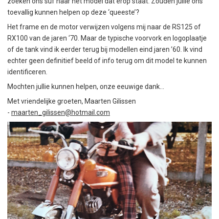
zoeken ons suf naar het model dat erop staat. Zouden jullie ons
toevallig kunnen helpen op deze ‘queeste’?
Het frame en de motor verwijzen volgens mij naar de RS125 of
RX100 van de jaren ‘70. Maar de typische voorvork en logoplaatje
of de tank vind ik eerder terug bij modellen eind jaren ’60. Ik vind
echter geen definitief beeld of info terug om dit model te kunnen
identificeren.
Mochten jullie kunnen helpen, onze eeuwige dank...
Met vriendelijke groeten, Maarten Gilissen
-
maarten_gilissen@hotmail.com