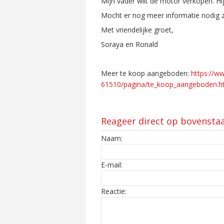
Mijn vader wilt de motor verkopen. 
Mocht er nog meer informatie nodig zi
Met vriendelijke groet,
Soraya en Ronald
Meer te koop aangeboden:
https://w
61510/pagina/te_koop_aangeboden.h
Reageer direct op bovensta
Naam:
E-mail:
Reactie: