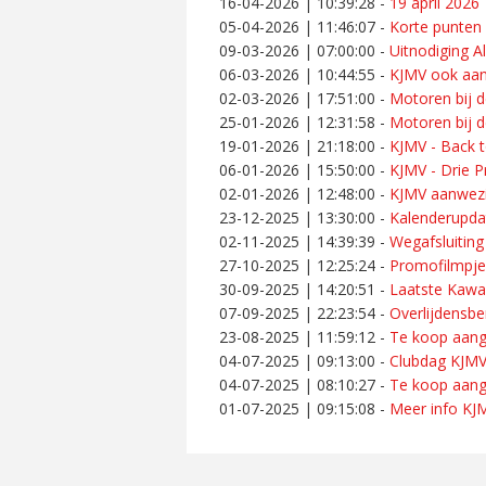
16-04-2026 | 10:39:28
-
19 april 202
05-04-2026 | 11:46:07
-
Korte punten
09-03-2026 | 07:00:00
-
Uitnodiging 
06-03-2026 | 10:44:55
-
KJMV ook aan
02-03-2026 | 17:51:00
-
Motoren bij d
25-01-2026 | 12:31:58
-
Motoren bij d
19-01-2026 | 21:18:00
-
KJMV - Back t
06-01-2026 | 15:50:00
-
KJMV - Drie Pr
02-01-2026 | 12:48:00
-
KJMV aanwezi
23-12-2025 | 13:30:00
-
Kalenderupda
02-11-2025 | 14:39:39
-
Wegafsluiting
27-10-2025 | 12:25:24
-
Promofilmpje
30-09-2025 | 14:20:51
-
Laatste Kawa
07-09-2025 | 22:23:54
-
Overlijdensbe
23-08-2025 | 11:59:12
-
Te koop aan
04-07-2025 | 09:13:00
-
Clubdag KJM
04-07-2025 | 08:10:27
-
Te koop aang
01-07-2025 | 09:15:08
-
Meer info KJM