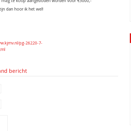
Hij mag te koop aangeboden worden voor €5000,-
jn dan hoor ik het wel!
ww.kjmv.nl/pg-26220-7-
tml
and bericht