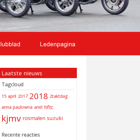
Laatste nieuws
Tagcloud
2018
15 april
2017
2taktdag
hftc
anna paulowna
ariel
kjmv
rosmalen
suzuki
Recente reacties