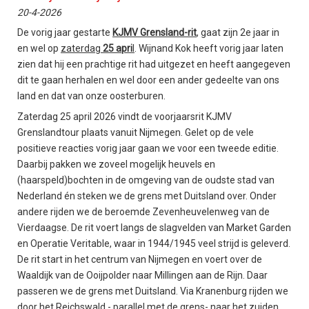
20-4-2026
De vorig jaar gestarte
KJMV
Grensland-rit
, gaat zijn 2e jaar in
en wel op
zaterdag
25 apri
l
. Wijnand Kok heeft vorig jaar laten
zien dat hij een prachtige rit had uitgezet en heeft aangegeven
dit te gaan herhalen en wel door een ander gedeelte van ons
land en dat van onze oosterburen.
Zaterdag 25 april 2026 vindt de voorjaarsrit KJMV
Grenslandtour plaats vanuit Nijmegen. Gelet op de vele
positieve reacties vorig jaar gaan we voor een tweede editie.
Daarbij pakken we zoveel mogelijk heuvels en
(haarspeld)bochten in de omgeving van de oudste stad van
Nederland én steken we de grens met Duitsland over. Onder
andere rijden we de beroemde Zevenheuvelenweg van de
Vierdaagse. De rit voert langs de slagvelden van Market Garden
en Operatie Veritable, waar in 1944/1945 veel strijd is geleverd.
De rit start in het centrum van Nijmegen en voert over de
Waaldijk van de Ooijpolder naar Millingen aan de Rijn. Daar
passeren we de grens met Duitsland. Via Kranenburg rijden we
door het Reichswald - parallel met de grens- naar het zuiden.