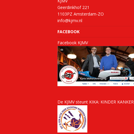
KJMV
Geerdinkhof 221
1103PZ Amsterdam-ZO
info@kjmv.nl
FACEBOOK
Facebook KJMV
De KJMV steunt KIKA:
KINDER KANKE