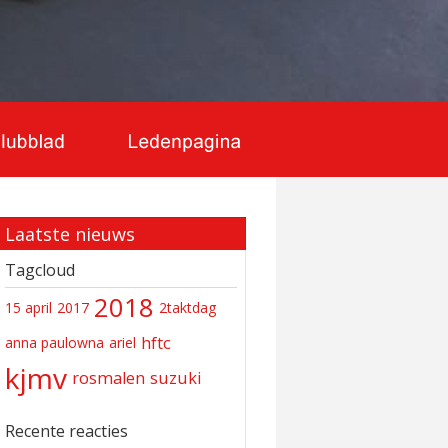
Laatste nieuws
Tagcloud
2018
15 april
2017
2taktdag
hftc
anna paulowna
ariel
kjmv
rosmalen
suzuki
Recente reacties