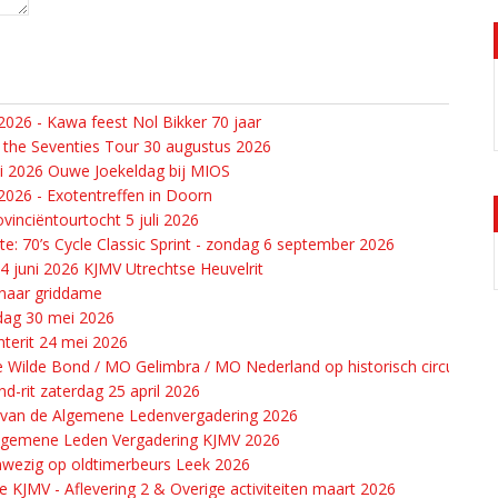
026 - Kawa feest Nol Bikker 70 jaar
 the Seventies Tour 30 augustus 2026
li 2026 Ouwe Joekeldag bij MIOS
026 - Exotentreffen in Doorn
vinciëntourtocht 5 juli 2026
e: 70’s Cycle Classic Sprint - zondag 6 september 2026
14 juni 2026 KJMV Utrechtse Heuvelrit
 naar griddame
 dag 30 mei 2026
terit 24 mei 2026
 Wilde Bond / MO Gelimbra / MO Nederland op historisch circuit in Cu
d-rit zaterdag 25 april 2026
 van de Algemene Ledenvergadering 2026
Algemene Leden Vergadering KJMV 2026
wezig op oldtimerbeurs Leek 2026
e KJMV - Aflevering 2 & Overige activiteiten maart 2026