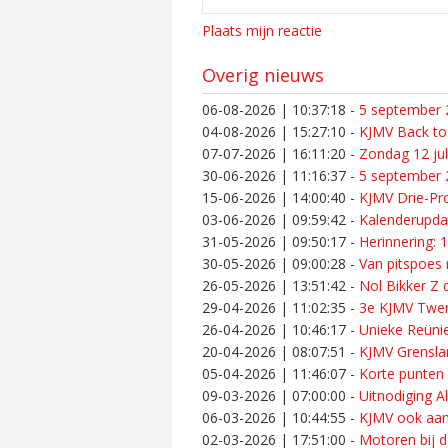
Plaats mijn reactie
Overig nieuws
06-08-2026 | 10:37:18
-
5 september 2
04-08-2026 | 15:27:10
-
KJMV Back to
07-07-2026 | 16:11:20
-
Zondag 12 ju
30-06-2026 | 11:16:37
-
5 september 2
15-06-2026 | 14:00:40
-
KJMV Drie-Pro
03-06-2026 | 09:59:42
-
Kalenderupdat
31-05-2026 | 09:50:17
-
Herinnering: 
30-05-2026 | 09:00:28
-
Van pitspoes
26-05-2026 | 13:51:42
-
Nol Bikker Z
29-04-2026 | 11:02:35
-
3e KJMV Twen
26-04-2026 | 10:46:17
-
Unieke Reünie
20-04-2026 | 08:07:51
-
KJMV Grenslan
05-04-2026 | 11:46:07
-
Korte punten
09-03-2026 | 07:00:00
-
Uitnodiging 
06-03-2026 | 10:44:55
-
KJMV ook aan
02-03-2026 | 17:51:00
-
Motoren bij d