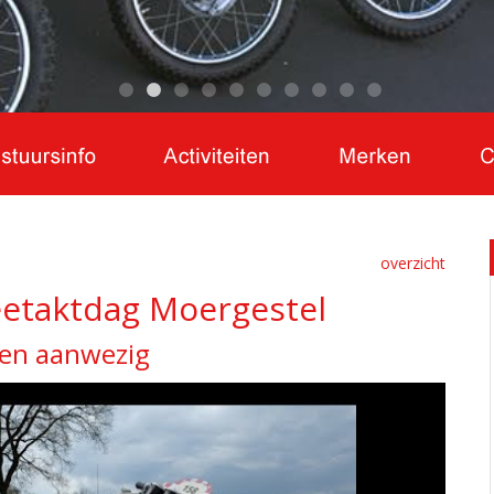
overzicht
eetaktdag Moergestel
ten aanwezig