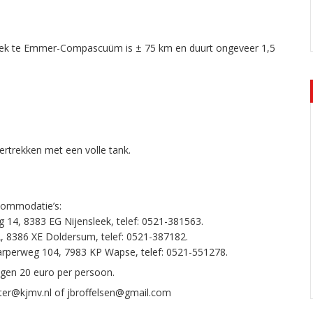
ek te Emmer-Compascuüm is ± 75 km en duurt ongeveer 1,5
ertrekken met een volle tank.
ccommodatie’s:
, 8383 EG Nijensleek, telef: 0521-381563.
, 8386 XE Doldersum, telef: 0521-387182.
perweg 104, 7983 KP Wapse, telef: 0521-551278.
en 20 euro per persoon.
ter@kjmv.nl of jbroffelsen@gmail.com