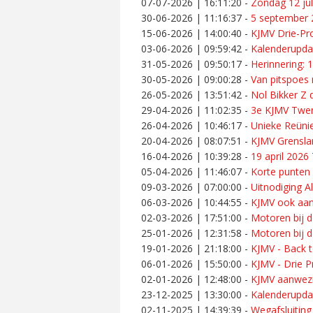
07-07-2026 | 16:11:20
-
Zondag 12 ju
30-06-2026 | 11:16:37
-
5 september 2
15-06-2026 | 14:00:40
-
KJMV Drie-Pro
03-06-2026 | 09:59:42
-
Kalenderupdat
31-05-2026 | 09:50:17
-
Herinnering: 
30-05-2026 | 09:00:28
-
Van pitspoes
26-05-2026 | 13:51:42
-
Nol Bikker Z
29-04-2026 | 11:02:35
-
3e KJMV Twen
26-04-2026 | 10:46:17
-
Unieke Reünie
20-04-2026 | 08:07:51
-
KJMV Grenslan
16-04-2026 | 10:39:28
-
19 april 202
05-04-2026 | 11:46:07
-
Korte punten
09-03-2026 | 07:00:00
-
Uitnodiging 
06-03-2026 | 10:44:55
-
KJMV ook aan
02-03-2026 | 17:51:00
-
Motoren bij d
25-01-2026 | 12:31:58
-
Motoren bij d
19-01-2026 | 21:18:00
-
KJMV - Back t
06-01-2026 | 15:50:00
-
KJMV - Drie Pr
02-01-2026 | 12:48:00
-
KJMV aanwezi
23-12-2025 | 13:30:00
-
Kalenderupda
02-11-2025 | 14:39:39
-
Wegafsluiting