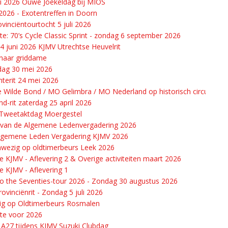
li 2026 Ouwe Joekeldag bij MIOS
026 - Exotentreffen in Doorn
vinciëntourtocht 5 juli 2026
e: 70’s Cycle Classic Sprint - zondag 6 september 2026
14 juni 2026 KJMV Utrechtse Heuvelrit
 naar griddame
 dag 30 mei 2026
terit 24 mei 2026
 Wilde Bond / MO Gelimbra / MO Nederland op historisch circuit in Cu
d-rit zaterdag 25 april 2026
6 Tweetaktdag Moergestel
 van de Algemene Ledenvergadering 2026
Algemene Leden Vergadering KJMV 2026
wezig op oldtimerbeurs Leek 2026
e KJMV - Aflevering 2 & Overige activiteiten maart 2026
e KJMV - Aflevering 1
o the Seventies-tour 2026 - Zondag 30 augustus 2026
ovinciënrit - Zondag 5 juli 2026
g op Oldtimerbeurs Rosmalen
te voor 2026
 A27 tijdens KJMV Suzuki Clubdag