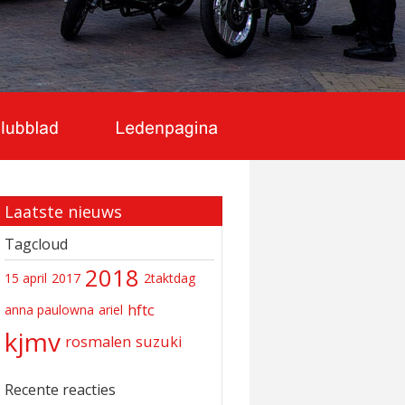
Laatste nieuws
Tagcloud
2018
15 april
2017
2taktdag
hftc
anna paulowna
ariel
kjmv
rosmalen
suzuki
Recente reacties