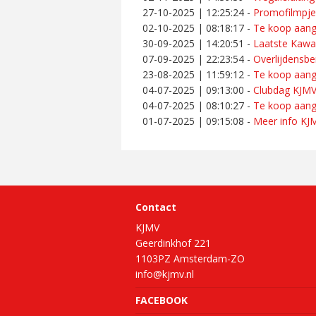
27-10-2025 | 12:25:24
-
Promofilmpje
02-10-2025 | 08:18:17
-
Te koop aang
30-09-2025 | 14:20:51
-
Laatste Kawa
07-09-2025 | 22:23:54
-
Overlijdensbe
23-08-2025 | 11:59:12
-
Te koop aan
04-07-2025 | 09:13:00
-
Clubdag KJM
04-07-2025 | 08:10:27
-
Te koop aang
01-07-2025 | 09:15:08
-
Meer info KJM
Contact
KJMV
Geerdinkhof 221
1103PZ Amsterdam-ZO
info@kjmv.nl
FACEBOOK